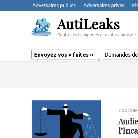
Aller
Adversaires publics
Adversaires privés
Mé
au
AutiLeaks
contenu
(Pressez
Entrée)
Contre les tromperies et exploitations de 
Envoyez vos « fuites »
Demandes de 
7 OCTOBR
Audie
l’Inc