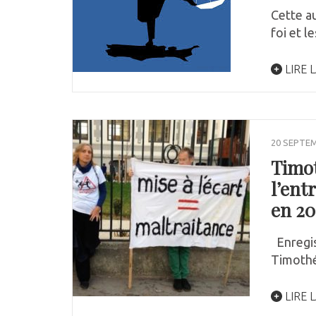
Cette a
foi et l
LIRE L
20 SEPTE
Timot
l’ent
en 201
Enregist
Timothé
LIRE L