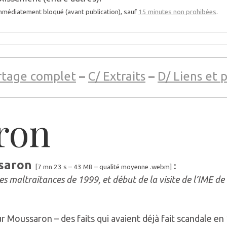
 immédiatement bloqué (avant publication), sauf
15 minutes non prohibées
.
rtage complet
–
C/ Extraits
–
D/ Liens et 
ron
ssaron
:
[7 mn 23 s – 43 MB – qualité moyenne .webm]
s maltraitances de 1999, et début de la visite de l’IME de
Moussaron – des faits qui avaient déjà fait scandale en