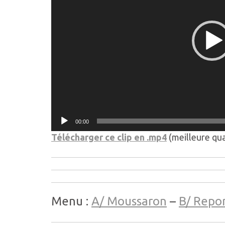
00:00
Télécharger ce clip en .mp4
(meilleure qua
Menu :
A/ Moussaron
–
B/ Repo