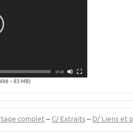
07:23
lité – 83 MB)
rtage complet
–
C/ Extraits
–
D/ Liens et 