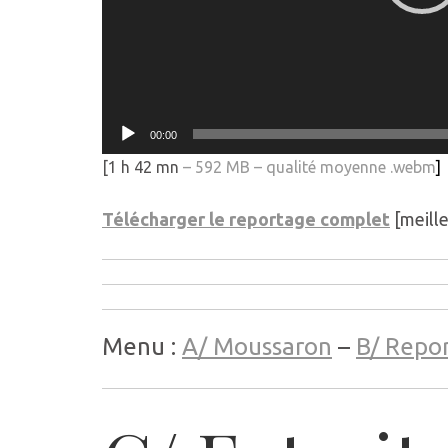
00:00
[1 h 42 mn
–
592 MB – qualité moyenne .webm
]
Télécharger le reportage complet
[meille
Menu :
A/ Moussaron
–
B/ Repo