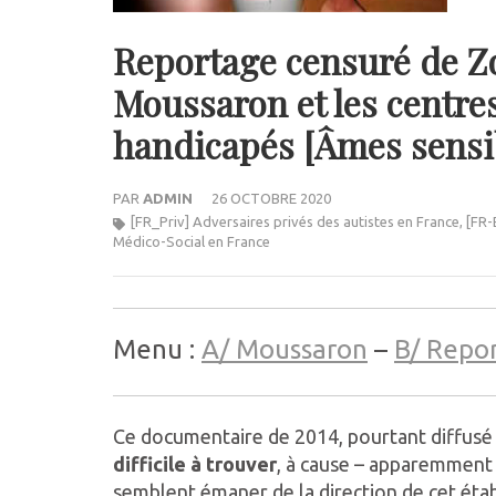
Reportage censuré de Zo
Moussaron et les centres
handicapés [Âmes sensib
PAR
ADMIN
26 OCTOBRE 2020
[FR_Priv] Adversaires privés des autistes en France
,
[FR-
Médico-Social en France
Menu :
A/ Moussaron
–
B/ Repo
Ce documentaire de 2014, pourtant diffusé i
difficile à trouver
, à cause – apparemment 
semblent émaner de la direction de cet étab