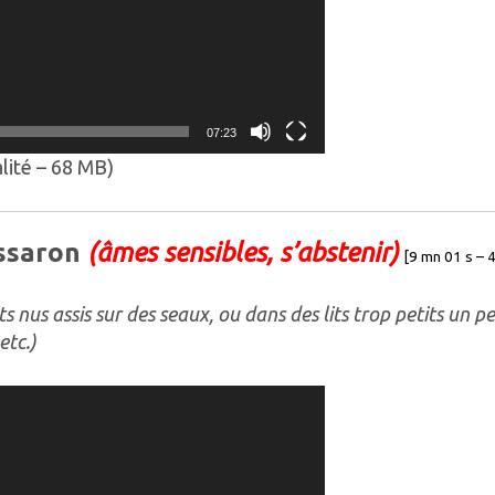
07:23
lité – 68 MB)
ussaron
(âmes sensibles, s’abstenir)
[9 mn 01 s – 
s nus assis sur des seaux, ou dans des lits trop petits un p
etc.)