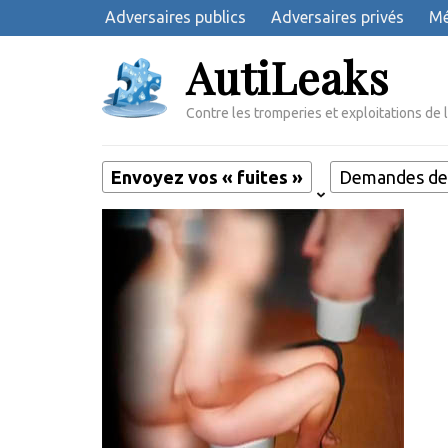
Aller
Adversaires publics
Adversaires privés
Mé
au
AutiLeaks
contenu
(Pressez
Entrée)
Contre les tromperies et exploitations de 
Envoyez vos « fuites »
Demandes de 