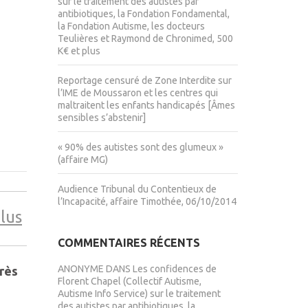
sur le traitement des autistes par
antibiotiques, la Fondation Fondamental,
la Fondation Autisme, les docteurs
Teulières et Raymond de Chronimed, 500
K€ et plus
Reportage censuré de Zone Interdite sur
l’IME de Moussaron et les centres qui
maltraitent les enfants handicapés [Âmes
sensibles s’abstenir]
« 90% des autistes sont des glumeux »
(affaire MG)
Audience Tribunal du Contentieux de
l’Incapacité, affaire Timothée, 06/10/2014
plus
COMMENTAIRES RÉCENTS
ANONYME
DANS
Les confidences de
rès
Florent Chapel (Collectif Autisme,
Autisme Info Service) sur le traitement
des autistes par antibiotiques, la