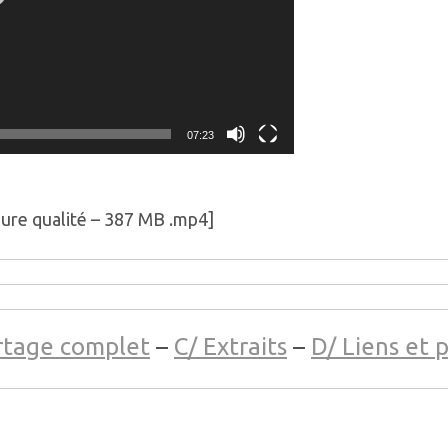
07:23
ure qualité – 387 MB .mp4]
rtage complet
–
C/ Extraits
–
D/ Liens et 