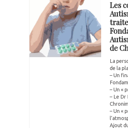
Les c
Autis
trait
Fonda
Autis
de Ch
La perso
de la p
– Un fi
Fondam
– Un « 
– Le Dr 
Chronim
– Un « 
l’atmos
Ajout d