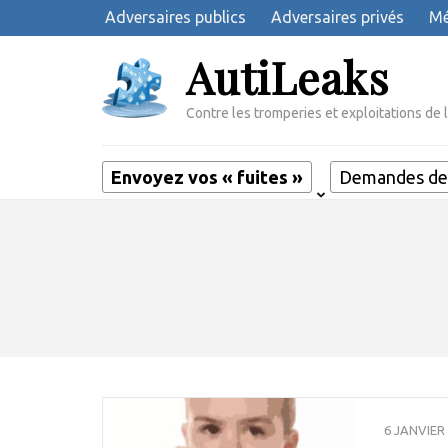
Aller
Adversaires publics
Adversaires privés
Mé
au
AutiLeaks
contenu
(Pressez
Entrée)
Contre les tromperies et exploitations de 
Envoyez vos « fuites »
Demandes de 
6 JANVIER