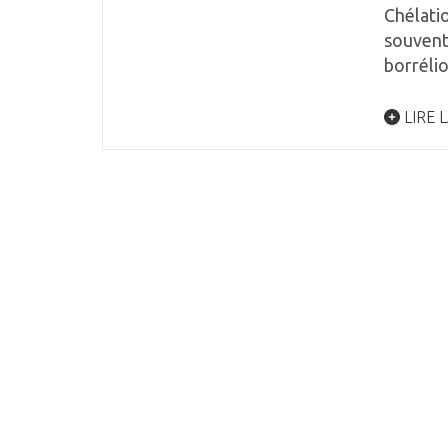
Chélatio
souvent
borréli
LIRE L