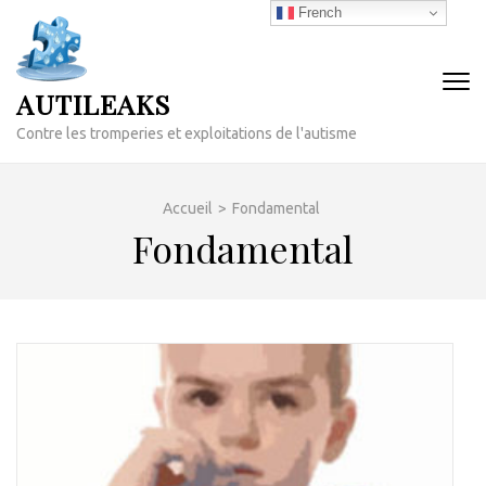
Aller
French
au
contenu
(Pressez
AUTILEAKS
Entrée)
Contre les tromperies et exploitations de l'autisme
Accueil
>
Fondamental
Fondamental