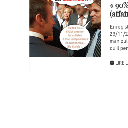
« 90%
(affa
Enregis
23/11/2
manipula
qu’il pe
LIRE L