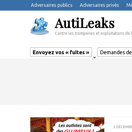
Aller
Adversaires publics
Adversaires privés
Mé
au
AutiLeaks
contenu
(Pressez
Entrée)
Contre les tromperies et exploitations de 
Envoyez vos « fuites »
Demandes de 
3 DÉCEMBR