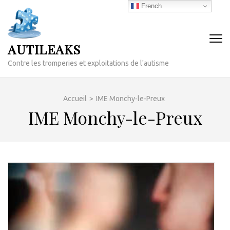
Aller
French
au
contenu
(Pressez
AUTILEAKS
Entrée)
Contre les tromperies et exploitations de l'autisme
Accueil
>
IME Monchy-le-Preux
IME Monchy-le-Preux