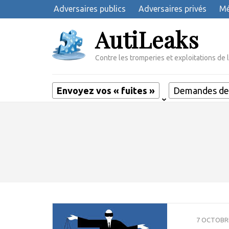
Aller
Adversaires publics
Adversaires privés
Mé
au
AutiLeaks
contenu
(Pressez
Entrée)
Contre les tromperies et exploitations de 
Envoyez vos « fuites »
Demandes de 
7 OCTOBR