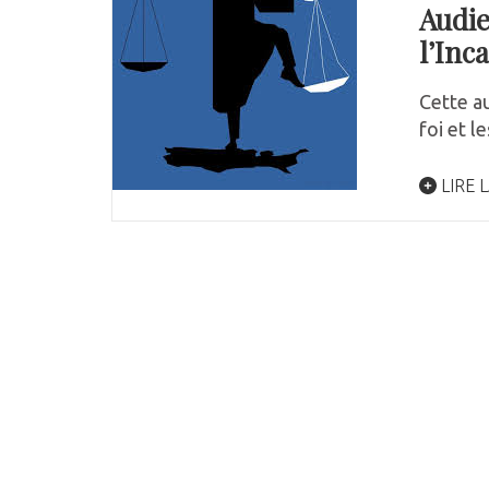
Audie
l’Inc
Cette a
foi et l
LIRE L